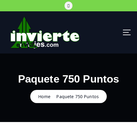
S
k
i
p
t
o
c
o
AHORRA Y VIAJA
n
t
e
Paquete 750 Puntos
n
t
Home
Paquete 750 Puntos