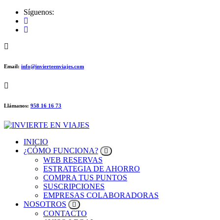
Skip
Síguenos:
to
content
Email:
info@invierteenviajes.com
Llámanos:
958 16 16 73
AHORRA Y VIAJA
INICIO
¿CÓMO FUNCIONA?
WEB RESERVAS
ESTRATEGIA DE AHORRO
COMPRA TUS PUNTOS
SUSCRIPCIONES
EMPRESAS COLABORADORAS
NOSOTROS
CONTACTO